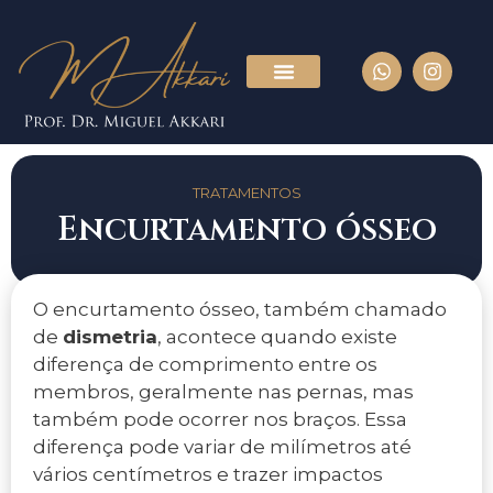
TRATAMENTOS
Encurtamento ósseo
O encurtamento ósseo, também chamado
de
dismetria
, acontece quando existe
diferença de comprimento entre os
membros, geralmente nas pernas, mas
também pode ocorrer nos braços. Essa
diferença pode variar de milímetros até
vários centímetros e trazer impactos